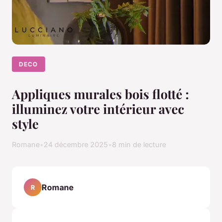
DECO
Appliques murales bois flotté :
illuminez votre intérieur avec
style
Romane
•
24 décembre 2025
•
8 min de lecture
Romane
R