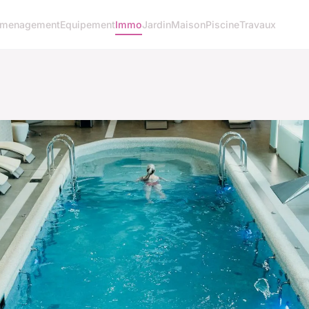
menagement
Equipement
Immo
Jardin
Maison
Piscine
Travaux