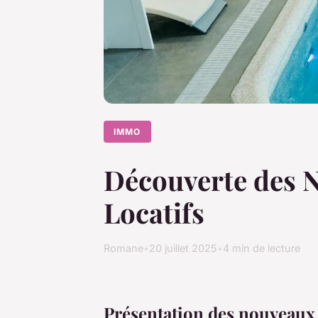
IMMO
Découverte des N
Locatifs
Romane
•
20 juillet 2025
•
4 min de lecture
Présentation des nouveaux 