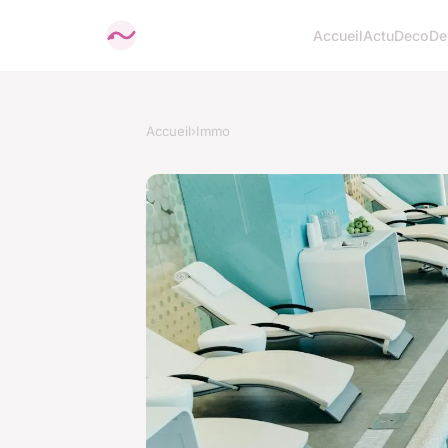
Accueil
Actu
Deco
De
Accueil
›
Immo