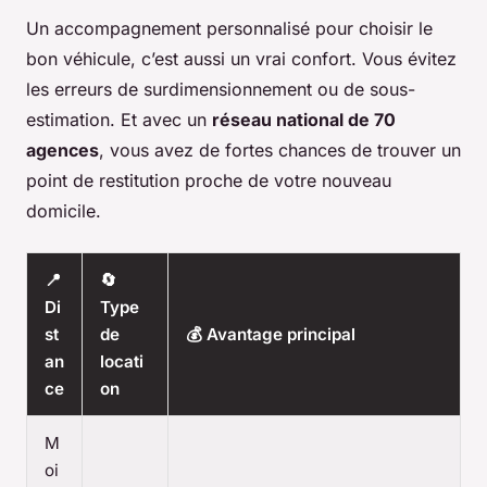
Un accompagnement personnalisé pour choisir le
bon véhicule, c’est aussi un vrai confort. Vous évitez
les erreurs de surdimensionnement ou de sous-
estimation. Et avec un
réseau national de 70
agences
, vous avez de fortes chances de trouver un
point de restitution proche de votre nouveau
domicile.
📍
🔄
Di
Type
st
de
💰 Avantage principal
an
locati
ce
on
M
oi