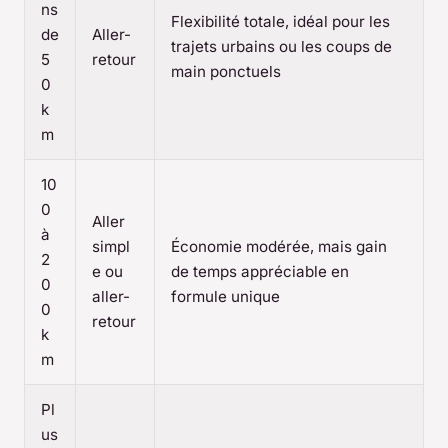
ns
Flexibilité totale, idéal pour les
de
Aller-
trajets urbains ou les coups de
5
retour
main ponctuels
0
k
m
10
0
Aller
à
simpl
Économie modérée, mais gain
2
e ou
de temps appréciable en
0
aller-
formule unique
0
retour
k
m
Pl
us