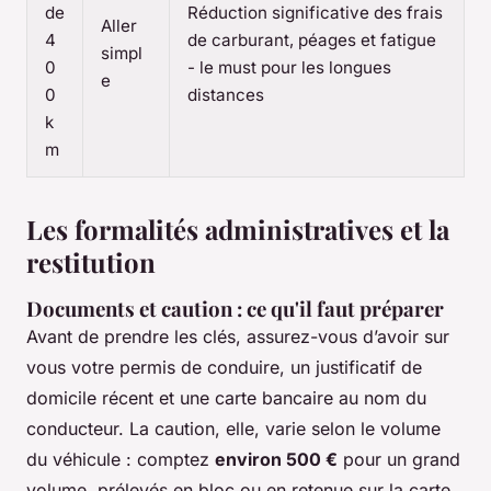
de
Réduction significative des frais
Aller
4
de carburant, péages et fatigue
simpl
0
- le must pour les longues
e
0
distances
k
m
Les formalités administratives et la
restitution
Documents et caution : ce qu'il faut préparer
Avant de prendre les clés, assurez-vous d’avoir sur
vous votre permis de conduire, un justificatif de
domicile récent et une carte bancaire au nom du
conducteur. La caution, elle, varie selon le volume
du véhicule : comptez
environ 500 €
pour un grand
volume, prélevés en bloc ou en retenue sur la carte.