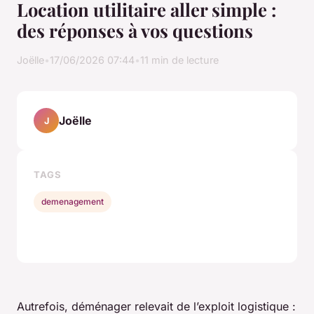
Location utilitaire aller simple :
des réponses à vos questions
Joëlle
•
17/06/2026 07:44
•
11 min de lecture
Joëlle
J
TAGS
demenagement
Autrefois, déménager relevait de l’exploit logistique :