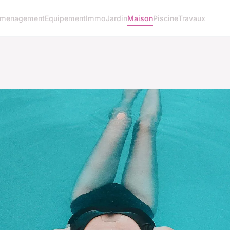
menagement
Equipement
Immo
Jardin
Maison
Piscine
Travaux