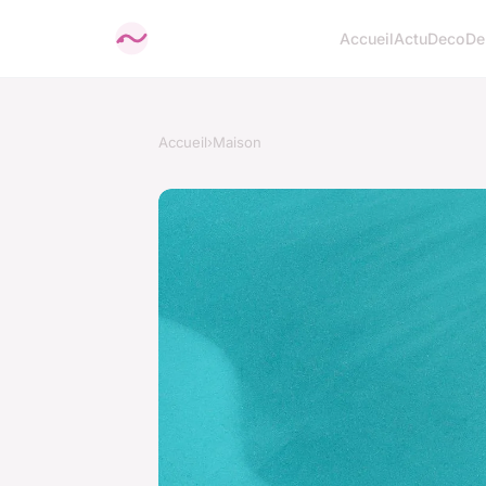
Accueil
Actu
Deco
De
Accueil
›
Maison